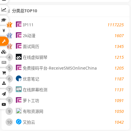
分类总TOP10
1117225
IP111
1607
2k动漫
1345
面试简历
1215
4
在线虚拟钢琴
1205
5
免费接码平台-ReceiveSMSOnlineChina
1187
6
优意笔记
1131
7
在线屏幕检测
1091
8
萝卜工坊
1050
9
有啦资源网
1042
10
又拍云