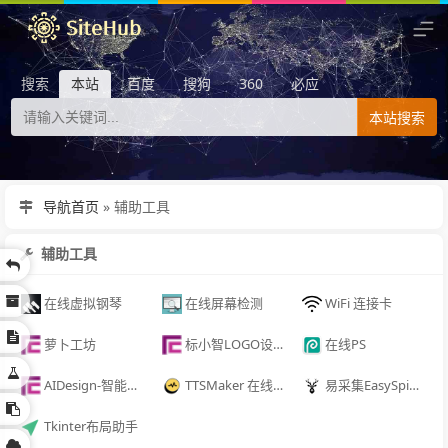
搜索
本站
百度
搜狗
360
必应
本站搜索
导航首页
»
辅助工具
辅助工具
在线虚拟钢琴
在线屏幕检测
WiFi 连接卡
萝卜工坊
标小智LOGO设计神器
在线PS
AIDesign-智能生成LOGO
TTSMaker 在线配音工具
易采集EasySpider
Tkinter布局助手