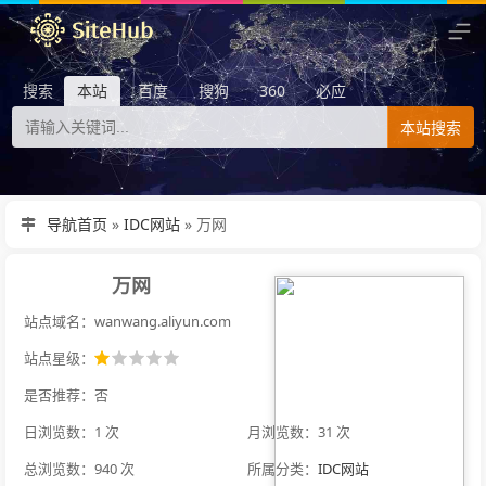
搜索
本站
百度
搜狗
360
必应
本站搜索
导航首页
»
IDC网站
»
万网
万网
站点域名：wanwang.aliyun.com
站点星级：
是否推荐：否
日浏览数：1 次
月浏览数：31 次
总浏览数：940 次
所属分类：
IDC网站